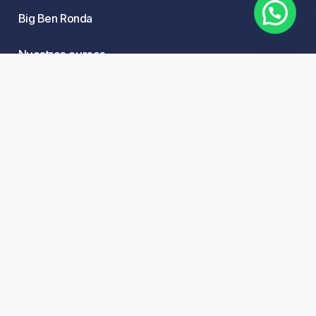
Big Ben Ronda
Nuestros cursos
Babies
Kids
Teens
Adults
Corporate
Política de privacidad