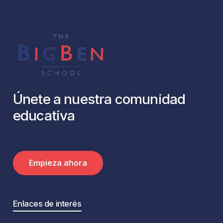
Únete
a
nuestra
comunidad
educativa
E
m
p
i
e
z
a
a
h
o
r
a
Enlaces de interés