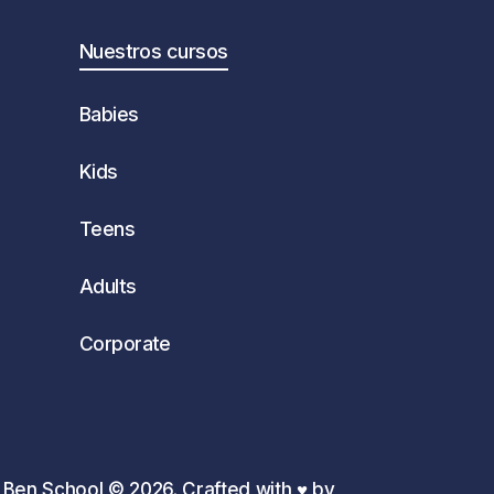
Nuestros cursos
Babies
Kids
Teens
Adults
Corporate
g Ben School ©
2026
. Crafted with ♥️ by