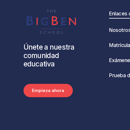
Enlaces 
Nosotro
Matrícul
Únete
a
nuestra
comunidad
Exámenes
educativa
Prueba d
E
m
p
i
e
z
a
a
h
o
r
a