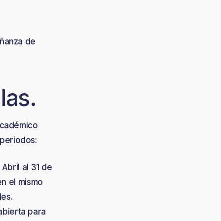
eñanza de
las.
 académico
periodos:
Abril al 31 de
en el mismo
les.
 abierta para