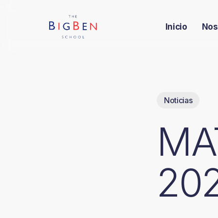
Skip
to
Inicio
Nos
main
content
Noticias
MA
20