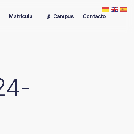
s
Matrícula
✌️
Contacto
Campus
24-