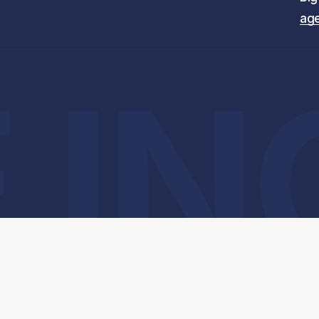
age
ING