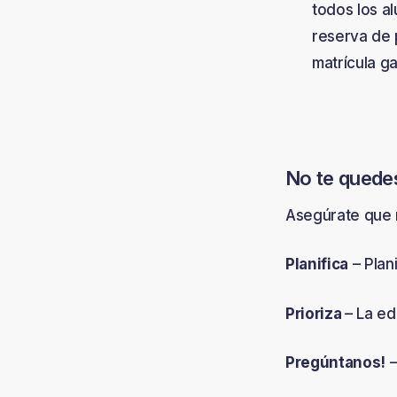
todos los a
reserva de 
matrícula ga
No te quedes
Asegúrate que n
Planifica
– Plan
Prioriza
– La ed
Pregúntanos!
–